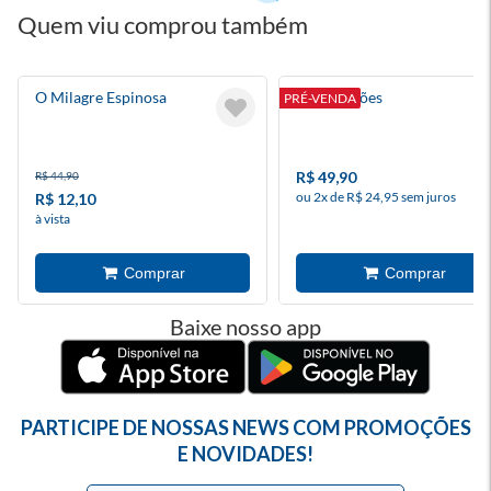
Quem viu comprou também
O Milagre Espinosa
Consolações
PRÉ-VENDA
R$ 49,90
R$ 44,90
ou 2x de R$ 24,95 sem juros
R$ 12,10
à vista
Baixe nosso app
PARTICIPE DE NOSSAS NEWS COM PROMOÇÕES
E NOVIDADES!