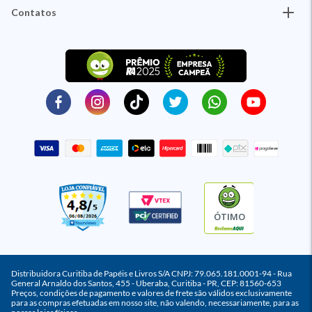
Contatos
ÓTIMO
Distribuidora Curitiba de Papéis e Livros S/A CNPJ: 79.065.181.0001-94 - Rua
General Arnaldo dos Santos, 455 - Uberaba, Curitiba - PR, CEP: 81560-653
Preços, condições de pagamento e valores de frete são válidos exclusivamente
para as compras efetuadas em nosso site, não valendo, necessariamente, para as