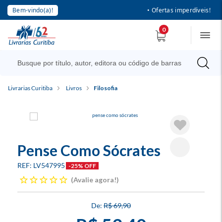
Bem-vindo(a)!
• Ofertas imperdíveis!
0
Livrarias Curitiba
Livros
Filosofia
Pense Como Sócrates
LV547995
-25% OFF
Avalie agora!
R$ 69,90