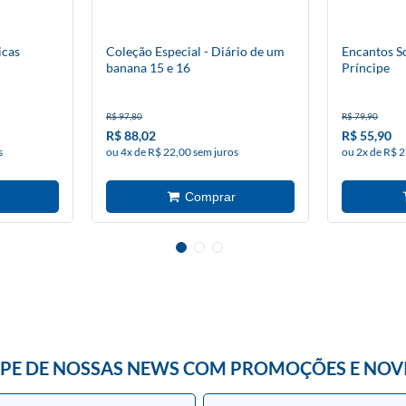
icas
Coleção Especial - Diário de um
Encantos S
banana 15 e 16
Príncipe
R$ 97,80
R$ 79,90
R$ 88,02
R$ 55,90
s
ou 4x de R$ 22,00 sem juros
ou 2x de R$ 2
IPE DE NOSSAS NEWS COM PROMOÇÕES E NOV