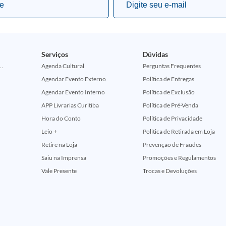
Serviços
Dúvidas
ção Comemorativa 50 Anos (Encontros Clássicos Dc E Marvel)
Agenda Cultural
Perguntas Frequentes
Agendar Evento Externo
Política de Entregas
Agendar Evento Interno
Política de Exclusão
APP Livrarias Curitiba
Política de Pré-Venda
Hora do Conto
Política de Privacidade
Leio +
Política de Retirada em Loja
Retire na Loja
Prevenção de Fraudes
Saiu na Imprensa
Promoções e Regulamentos
Vale Presente
Trocas e Devoluções