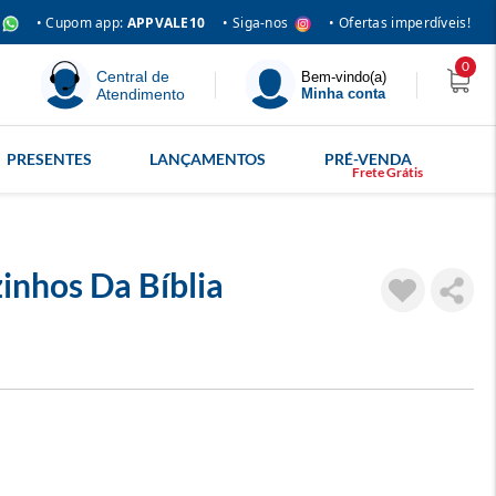
• Siga-nos
• Cupom app:
APPVALE10
• Ofertas imperdíveis!
0
Central de
Bem-vindo(a)
Atendimento
Minha conta
PRESENTES
LANÇAMENTOS
PRÉ-VENDA
inhos Da Bíblia