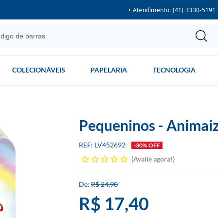
• Atendimento: (41) 3330-5191
COLECIONÁVEIS
PAPELARIA
TECNOLOGIA
Pequeninos - Animaiz
LV452692
-30% OFF
Avalie agora!
R$ 24,90
R$ 17,40