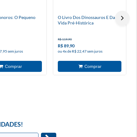
onoros: O Pequeno
O Livro Dos Dinossauros E Da
Vida Pré-Histórica
R$ 119,90
R$ 89,90
7,95 sem juros
ou 4x de R$ 22,47 sem juros
IDADES!