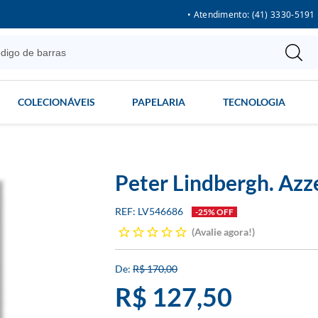
• Atendimento: (41) 3330-5191
COLECIONÁVEIS
PAPELARIA
TECNOLOGIA
Peter Lindbergh. Azz
LV546686
-25% OFF
Avalie agora!
R$ 170,00
R$ 127,50