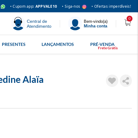
• Siga-nos
• Cupom app:
APPVALE10
• Ofertas imperdíveis!
0
Central de
Bem-vindo(a)
Atendimento
Minha conta
PRESENTES
LANÇAMENTOS
PRÉ-VENDA
edine Alaïa