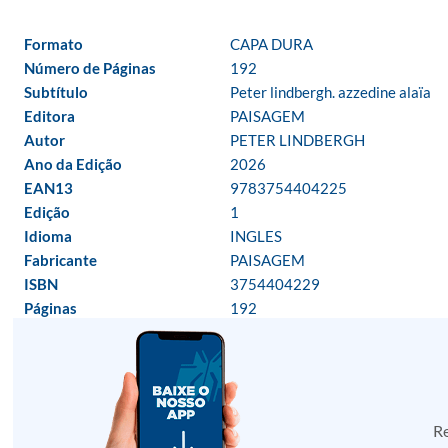
Formato
CAPA DURA
Número de Páginas
192
Subtítulo
Peter lindbergh. azzedine alaïa
Editora
PAISAGEM
Autor
PETER LINDBERGH
Ano da Edição
2026
EAN13
9783754404225
Edição
1
Idioma
INGLES
Fabricante
PAISAGEM
ISBN
3754404229
Páginas
192
Re