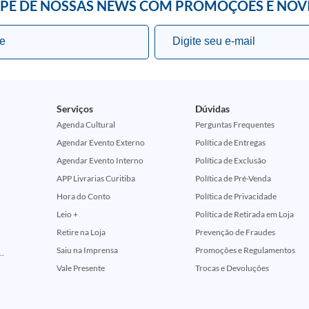
IPE DE NOSSAS NEWS COM PROMOÇÕES E NOV
Serviços
Dúvidas
Agenda Cultural
Perguntas Frequentes
Agendar Evento Externo
Política de Entregas
Agendar Evento Interno
Política de Exclusão
APP Livrarias Curitiba
Política de Pré-Venda
Hora do Conto
Política de Privacidade
Leio +
Política de Retirada em Loja
Retire na Loja
Prevenção de Fraudes
Saiu na Imprensa
Promoções e Regulamentos
ção Comemorativa 50 Anos (Encontros Clássicos Dc E Marvel)
Vale Presente
Trocas e Devoluções