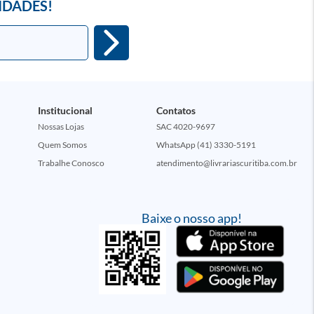
IDADES!
Institucional
Contatos
Nossas Lojas
SAC 4020-9697
Quem Somos
WhatsApp (41) 3330-5191
Trabalhe Conosco
atendimento@livrariascuritiba.com.br
Baixe o nosso app!