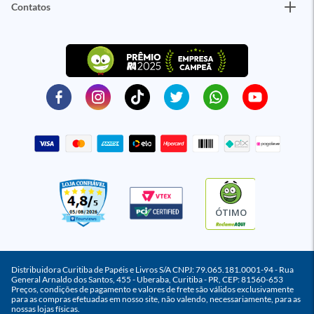
Contatos
ÓTIMO
Distribuidora Curitiba de Papéis e Livros S/A CNPJ: 79.065.181.0001-94 - Rua
General Arnaldo dos Santos, 455 - Uberaba, Curitiba - PR, CEP: 81560-653
Preços, condições de pagamento e valores de frete são válidos exclusivamente
para as compras efetuadas em nosso site, não valendo, necessariamente, para as
nossas lojas físicas.