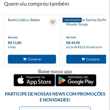
Quem viu comprou também
Banho Lúdico: Baleia
Caderno De Teorias Da Pessy
+VENDIDOS
Mundo Torajo
R$ 16,90
R$ 49,90
R$ 11,80
R$ 44,90
à vista
ou 2x de R$ 22,45 sem juros
Baixe nosso app
PARTICIPE DE NOSSAS NEWS COM PROMOÇÕES
E NOVIDADES!