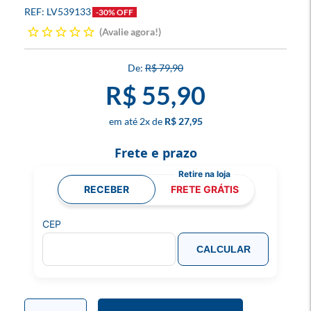
LV539133
-30% OFF
Avalie agora!
R$ 79,90
R$ 55,90
2
x
R$ 27,95
Frete e prazo
RECEBER
FRETE GRÁTIS
CEP
CALCULAR