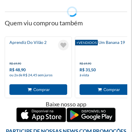
Quem viu comprou também
Aprendiz Do Vilão 2
Diário De Um Banana 19
+VENDIDOS
R$ 69,90
R$ 69,90
R$ 48,90
R$ 31,50
ou 2x de R$ 24,45 sem juros
à vista
Baixe nosso app
PARTICIPE DE NOSSAS NEWS COM PROMOÇÕES