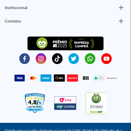
Institucional
Contatos
ÓTIMO
Distribuidora Curitiba de Papéis e Livros S/A CNPJ: 79.065.181.0001-94 - Rua