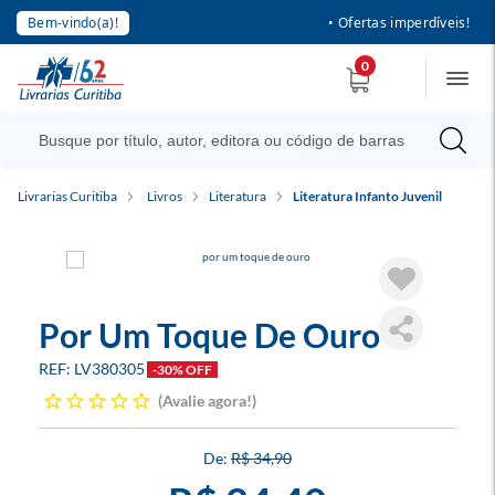
Bem-vindo(a)!
• Ofertas imperdíveis!
0
Livrarias Curitiba
Livros
Literatura
Literatura Infanto Juvenil
Por Um Toque De Ouro
LV380305
-30% OFF
Avalie agora!
R$ 34,90