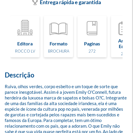
Entrega rápida e garantida
Ano de
Editora
Formato
Paginas
Edição
ROCCO LV
BROCHURA
272
2015
Descrição
Ruiva, olhos verdes, corpo esbelto e um toque de sorte que 
parece inesgotável. Assim é a jovem Emily O'Connell, futura 
herdeira da luxuosa marca de sapatos e bolsas O?C. Integrante 
de uma das famílias da alta sociedade irlandesa, ela é uma 
espécie de ícone da cultura pop no país, venerada por milhões 
de garotas e cortejada pelos rapazes mais bem-sucedidos e 
famosos da Europa. Para completar, tem um ótimo 
relacionamento com os pais, que a adoram. O que Emily não 
sabe é que sua vida quase perfeita está por um fio. Ao lado de 