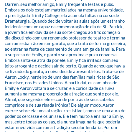
Darren, seu melhor amigo, Emily frequenta festas e pubs. 
Embora os dois estejam matriculados na mesma universidade, 
a prestigiada Trinity College, ela acumula faltas no curso de 
Dramaturgia. Quando decide voltar às aulas após um estranho 
incidente com um rapaz na comemoração do dia de St. Patrick, 
a jovem fica em dúvida se sua sorte chegou ao fim: começa o 
dia discutindo com um renomado professor de teatro e termina 
com um esbarrão em um garoto, que a trata de forma grosseira, 
ao entrar na festa de casamento de uma amiga da família. Para 
a surpresa de Emily, o garoto se aproxima e puxa conversa. 
Embora sinta-se atraída por ele, Emily fica irritada com seu 
jeito arrogante e decide sair de perto. Quando achou que havia 
se livrado do garoto, a noiva decide apresentá-los. Trata-se de 
Aaron Locky, herdeiro de uma das famílias mais ricas de São 
Francisco, nos Estados Unidos. A partir daí, os caminhos de 
Emily e Aaron voltam a se cruzar, e a curiosidade da ruiva 
aumenta na mesma proporção da atração que sente por ele. 
Afinal, que segredos ele esconde por trás de seus cabelos 
compridos e de sua risada irônica? De algum modo, Aaron 
exerce sobre ela uma atração irresistível, como se uma aura de 
poder os cercasse e os unisse. Ele tem muito a ensinar a Emily, 
mas, entre todas as coisas, ela nunca imaginaria que poderia 
estar envolvida com uma tradição secular lendária. Por um 