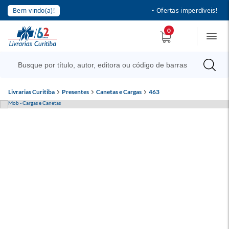
Bem-vindo(a)!
• Ofertas imperdíveis!
0
Livrarias Curitiba
Presentes
Canetas e Cargas
463