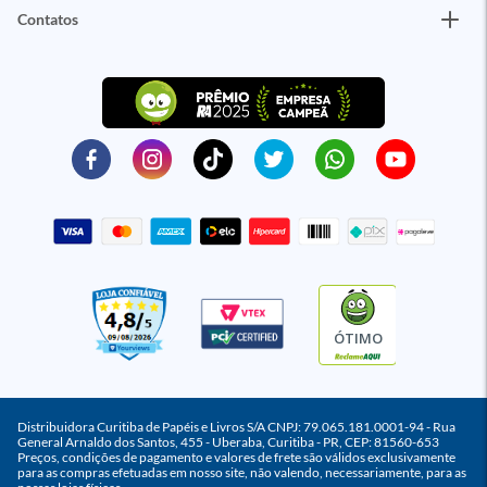
Contatos
ÓTIMO
Distribuidora Curitiba de Papéis e Livros S/A CNPJ: 79.065.181.0001-94 - Rua
General Arnaldo dos Santos, 455 - Uberaba, Curitiba - PR, CEP: 81560-653
Preços, condições de pagamento e valores de frete são válidos exclusivamente
para as compras efetuadas em nosso site, não valendo, necessariamente, para as