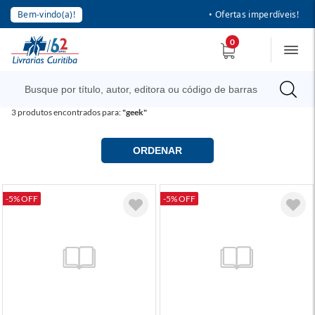
Bem-vindo(a)!
• Ofertas imperdíveis!
0
3
produtos encontrados para:
"geek"
ORDENAR
-5% OFF
-5% OFF