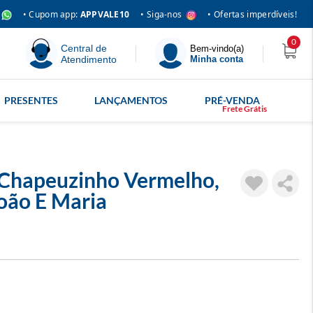
• Siga-nos
• Cupom app:
APPVALE10
• Ofertas imperdíveis!
0
Central de
Bem-vindo(a)
Atendimento
Minha conta
PRESENTES
LANÇAMENTOS
PRÉ-VENDA
 Chapeuzinho Vermelho,
João E Maria