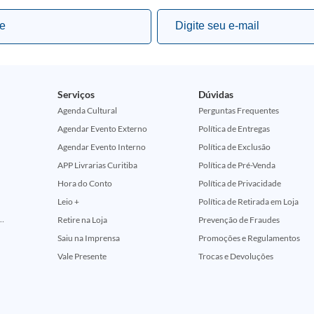
Serviços
Dúvidas
Agenda Cultural
Perguntas Frequentes
Agendar Evento Externo
Política de Entregas
Agendar Evento Interno
Política de Exclusão
APP Livrarias Curitiba
Política de Pré-Venda
Hora do Conto
Política de Privacidade
Leio +
Política de Retirada em Loja
ção Comemorativa 50 Anos (Encontros Clássicos Dc E Marvel)
Retire na Loja
Prevenção de Fraudes
Saiu na Imprensa
Promoções e Regulamentos
Vale Presente
Trocas e Devoluções