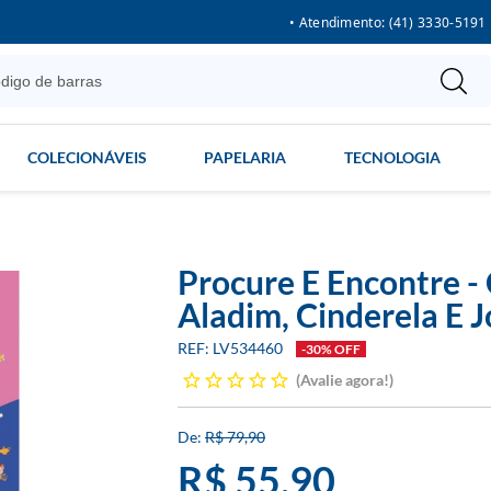
• Atendimento: (41) 3330-5191
COLECIONÁVEIS
PAPELARIA
TECNOLOGIA
Procure E Encontre -
Aladim, Cinderela E 
LV534460
-30% OFF
Avalie agora!
R$ 79,90
R$ 55,90