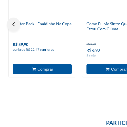
Starter Pack - Enaldinho Na Copa
Como Eu Me Sinto: Q
Estou Com Ciúme
R$ 89,90
R$ 9,90
ou 4x de R$ 22,47 sem juros
R$ 6,90
à vista
PARTIC