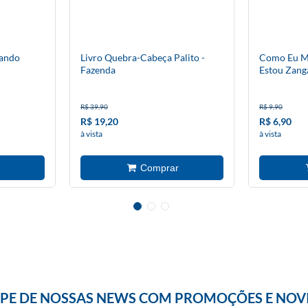
uando
Livro Quebra-Cabeça Palito -
Como Eu Me
Fazenda
Estou Zang
R$ 39,90
R$ 9,90
R$ 19,20
R$ 6,90
à vista
à vista
IPE DE NOSSAS NEWS COM PROMOÇÕES E NOV