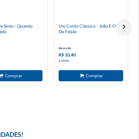
 Sinto - Quando
Um Conto Clássico - João E O Pé
ado
De Feijão
R$ 14,90
R$ 10,40
à vista
IDADES!