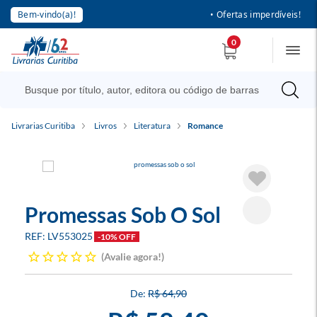
Bem-vindo(a)!
• Ofertas imperdíveis!
0
Livrarias Curitiba
Livros
Literatura
Romance
Promessas Sob O Sol
LV553025
-10% OFF
Avalie agora!
R$ 64,90