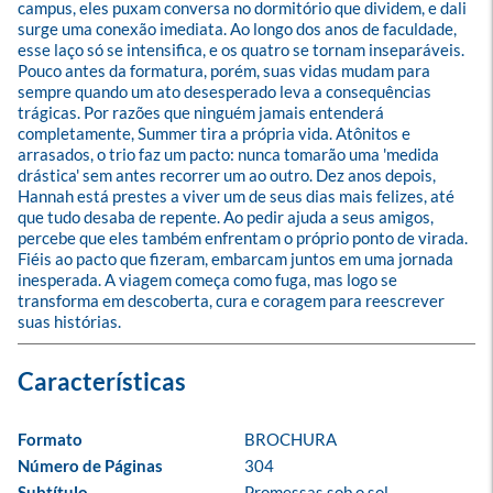
campus, eles puxam conversa no dormitório que dividem, e dali 
surge uma conexão imediata. Ao longo dos anos de faculdade, 
esse laço só se intensifica, e os quatro se tornam inseparáveis. 
Pouco antes da formatura, porém, suas vidas mudam para 
sempre quando um ato desesperado leva a consequências 
trágicas. Por razões que ninguém jamais entenderá 
completamente, Summer tira a própria vida. Atônitos e 
arrasados, o trio faz um pacto: nunca tomarão uma 'medida 
drástica' sem antes recorrer um ao outro. Dez anos depois, 
Hannah está prestes a viver um de seus dias mais felizes, até 
que tudo desaba de repente. Ao pedir ajuda a seus amigos, 
percebe que eles também enfrentam o próprio ponto de virada. 
Fiéis ao pacto que fizeram, embarcam juntos em uma jornada 
inesperada. A viagem começa como fuga, mas logo se 
transforma em descoberta, cura e coragem para reescrever 
suas histórias.
Formato
BROCHURA
Número de Páginas
304
Subtítulo
Promessas sob o sol