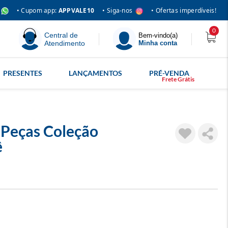
• Siga-nos
• Cupom app:
APPVALE10
• Ofertas imperdíveis!
0
Central de
Bem-vindo(a)
Atendimento
Minha conta
PRESENTES
LANÇAMENTOS
PRÉ-VENDA
Peças Coleção
ê