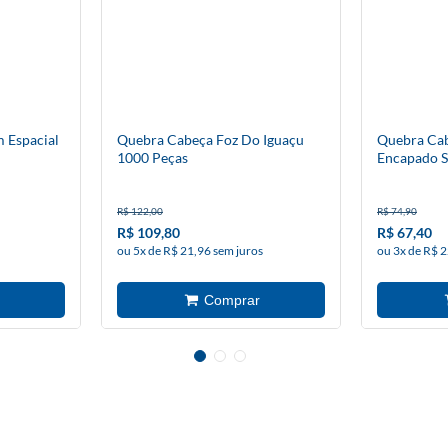
 Espacial
Quebra Cabeça Foz Do Iguaçu
Quebra Cab
1000 Peças
Encapado 
R$ 122,00
R$ 74,90
R$ 109,80
R$ 67,40
ou 5x de R$ 21,96 sem juros
ou 3x de R$ 2