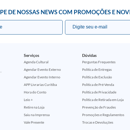
IPE DE NOSSAS NEWS COM PROMOÇÕES E NOV
Serviços
Dúvidas
Agenda Cultural
Perguntas Frequentes
Agendar Evento Externo
Política de Entregas
ção Comemorativa 50 Anos (Encontros Clássicos Dc E Marvel)
Agendar Evento Interno
Política de Exclusão
APP Livrarias Curitiba
Política de Pré-Venda
Hora do Conto
Política de Privacidade
Leio +
Política de Retirada em Loja
Retire na Loja
Prevenção de Fraudes
Saiu na Imprensa
Promoções e Regulamentos
Vale Presente
Trocas e Devoluções