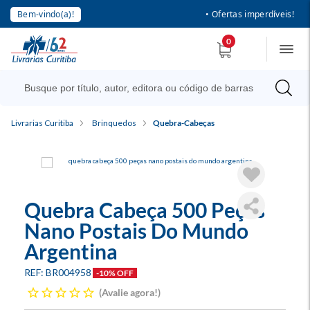
Bem-vindo(a)!
• Ofertas imperdíveis!
0
Livrarias Curitiba
Brinquedos
Quebra-Cabeças
Quebra Cabeça 500 Peças
Nano Postais Do Mundo
Argentina
BR004958
-10% OFF
Avalie agora!