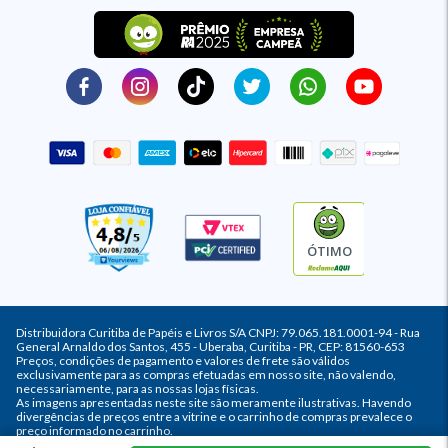
ÓTIMO
Distribuidora Curitiba de Papéis e Livros S/A CNPJ: 79.065.181.0001-94 - Rua
General Arnaldo dos Santos, 455 - Uberaba, Curitiba - PR, CEP: 81560-653
Preços, condições de pagamento e valores de frete são válidos
exclusivamente para as compras efetuadas em nosso site, não valendo,
necessariamente, para as nossas lojas físicas.
As imagens apresentadas neste site são meramente ilustrativas. Havendo
divergências de preços entre a vitrine e o carrinho de compras prevalece o
preço informado no carrinho.