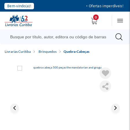
Bem-vindo(a)!
• Ofertas imperdíveis!
0
Livrarias Curitiba
Brinquedos
Quebra-Cabeças