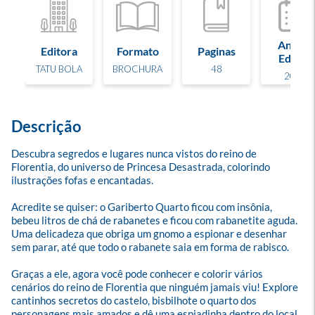
Ano de
Editora
Formato
Paginas
Edição
TATU BOLA
BROCHURA
48
2025
Descrição
Descubra segredos e lugares nunca vistos do reino de 
Florentia, do universo de Princesa Desastrada, colorindo 
ilustrações fofas e encantadas.

Acredite se quiser: o Gariberto Quarto ficou com insônia, 
bebeu litros de chá de rabanetes e ficou com rabanetite aguda. 
Uma delicadeza que obriga um gnomo a espionar e desenhar 
sem parar, até que todo o rabanete saia em forma de rabisco.

Graças a ele, agora você pode conhecer e colorir vários 
cenários do reino de Florentia que ninguém jamais viu! Explore 
cantinhos secretos do castelo, bisbilhote o quarto dos 
personagens mais amados e dê uma espiadinha dentro do local 