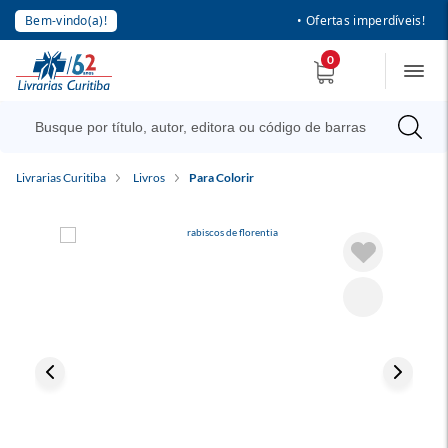
Bem-vindo(a)!
• Ofertas imperdíveis!
0
Livrarias Curitiba
Livros
Para Colorir