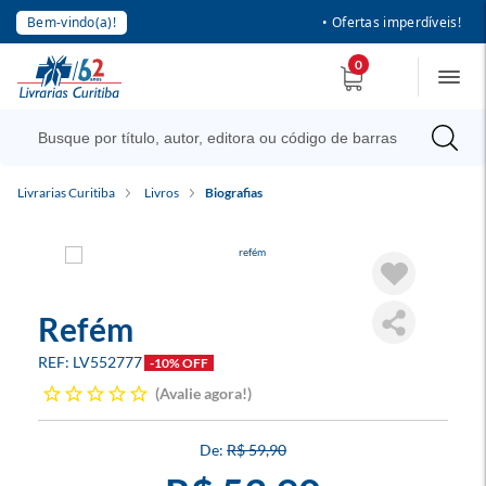
Bem-vindo(a)!
• Ofertas imperdíveis!
0
Livrarias Curitiba
Livros
Biografias
Refém
LV552777
-10% OFF
Avalie agora!
R$ 59,90