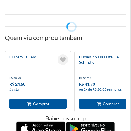
Quem viu comprou também
O Trem Tá Feio
O Menino Da Lista De
Schindler
R$ 56,90
R$ 54,90
R$ 24,50
R$ 41,70
à vista
ou 2x de R$ 20,85 sem juros
Baixe nosso app