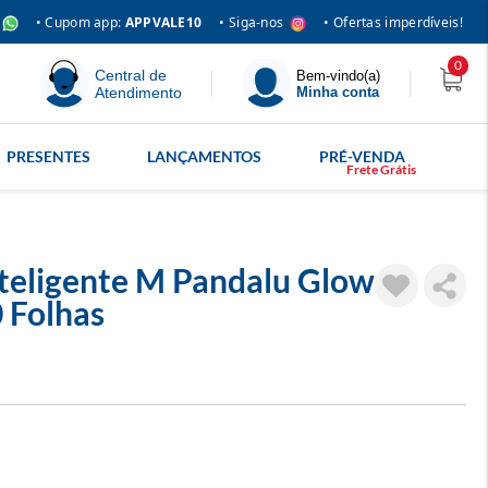
• Siga-nos
• Cupom app:
APPVALE10
• Ofertas imperdíveis!
0
Central de
Bem-vindo(a)
Atendimento
Minha conta
PRESENTES
LANÇAMENTOS
PRÉ-VENDA
nteligente M Pandalu Glow
 Folhas