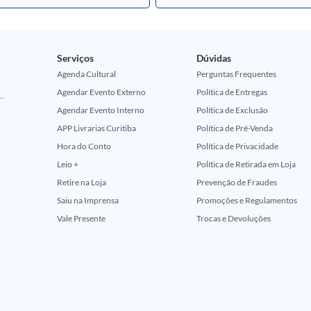
Serviços
Dúvidas
Agenda Cultural
Perguntas Frequentes
Agendar Evento Externo
Política de Entregas
ção Comemorativa 50 Anos (Encontros Clássicos Dc E Marvel)
Agendar Evento Interno
Política de Exclusão
APP Livrarias Curitiba
Política de Pré-Venda
Hora do Conto
Política de Privacidade
Leio +
Política de Retirada em Loja
Retire na Loja
Prevenção de Fraudes
Saiu na Imprensa
Promoções e Regulamentos
Vale Presente
Trocas e Devoluções