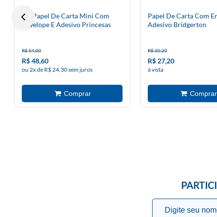
Kit Papel De Carta Mini Com
Papel De Carta Com E
Envelope E Adesivo Princesas
Adesivo Bridgerton
Disney
R$ 54,00
R$ 30,20
R$ 48,60
R$ 27,20
ou 2x de R$ 24,30 sem juros
à vista
PARTIC