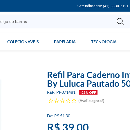
• Atendimento: (41) 3330-5191
COLECIONÁVEIS
PAPELARIA
TECNOLOGIA
Refil Para Caderno I
By Luluca Pautado 50
PP071481
-23% OFF
Avalie agora!
R$ 51,30
R$ 39,00