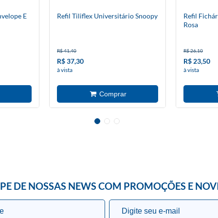
nvelope E
Refil Tiliflex Universitário Snoopy
Refil Fichá
Rosa
R$ 41,40
R$ 26,10
R$ 37,30
R$ 23,50
à vista
à vista
IPE DE NOSSAS NEWS COM PROMOÇÕES E NOV