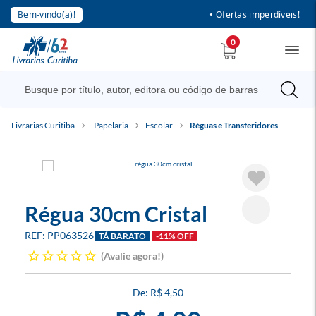
Bem-vindo(a)!
• Ofertas imperdíveis!
0
Livrarias Curitiba
Papelaria
Escolar
Réguas e Transferidores
Régua 30cm Cristal
PP063526
TÁ BARATO
-11% OFF
Avalie agora!
R$ 4,50