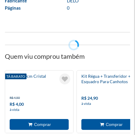
Fabricante
DELO
Páginas
0
Quem viu comprou também
Régua 30cm Cristal
Kit Régua + Transferidor +
TÁ BARATO
Esquadro Para Canhotos
R$ 24,90
R$ 4,50
à vista
R$ 4,00
à vista