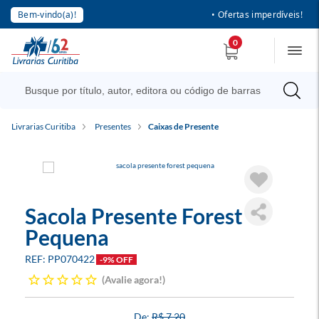
Bem-vindo(a)!
• Ofertas imperdíveis!
0
Livrarias Curitiba
Presentes
Caixas de Presente
Sacola Presente Forest
Pequena
PP070422
-9% OFF
Avalie agora!
R$ 7,20