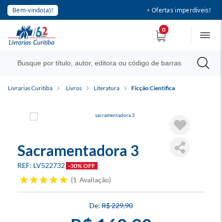
Bem-vindo(a)!
• Ofertas imperdíveis!
0
Livrarias Curitiba
Livros
Literatura
Ficção Cientifica
Sacramentadora 3
LV522732
-30% OFF
1
Avaliação
R$ 229,90