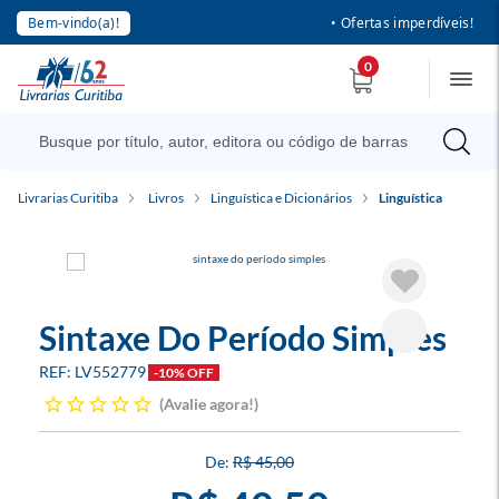
Bem-vindo(a)!
• Ofertas imperdíveis!
0
Livrarias Curitiba
Livros
Linguística e Dicionários
Linguística
Sintaxe Do Período Simples
LV552779
-10% OFF
Avalie agora!
R$ 45,00