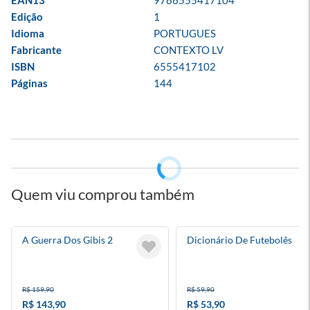
EAN13
9786555417104
Edição
1
Idioma
PORTUGUES
Fabricante
CONTEXTO LV
ISBN
6555417102
Páginas
144
Quem viu comprou também
A Guerra Dos Gibis 2
Dicionário De Futebolês
R$ 159,90
R$ 59,90
R$ 143,90
R$ 53,90