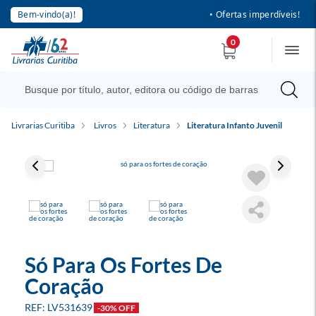
Bem-vindo(a)!
• Ofertas imperdíveis!
0
Livrarias Curitiba
Livros
Literatura
Literatura Infanto Juvenil
Só Para Os Fortes De
Coração
LV531639
-30% OFF