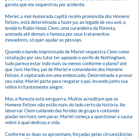
garota que ela sequestrou por acidente. 

Mariel, a mal-humorada capitã recém-promovida dos Homens 
Felizes, está determinada a fazer jus ao legado de seu avô, o 
lendário Robin Hood. Clem, uma curandeira da floresta, 
animada até demais e famosa por seus tratamentos 
inovadores, só quer ajudar as pessoas.

Quando o bando improvisado de Mariel sequestra Clem como 
retaliação por seu tutor ter apoiado o xerife de Nottingham, 
tudo parece estar indo mais ou menos conforme o plano? até 
que Jack Hartley, pai de Mariel e comandante dos Homens 
Felizes, é capturado em uma emboscada. Determinada a provar 
seu valor, Mariel parte para resgatar o pai, levando junto sua 
refém irritantemente alegre.

Mas a floresta está em guerra. Muitos acreditam que os 
Homens Felizes não estão mais do lado certo da história. Ao 
observar Clem cuidando das feridas do grupo e contando 
piadas terríveis sem parar, Mariel começa a questionar a causa 
nobre à qual dedicou a vida. 

Conforme as duas se aproximam, forçadas pelas circunstâncias 