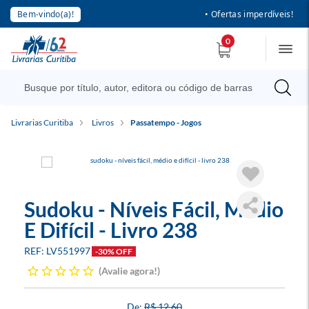
Bem-vindo(a)!
• Ofertas imperdíveis!
0
Livrarias Curitiba
Livros
Passatempo - Jogos
Sudoku - Níveis Fácil, Médio
E Difícil - Livro 238
LV551997
-30% OFF
Avalie agora!
R$ 12,60