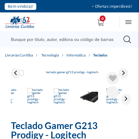
Bem-vindo(a)!
• Ofertas imperdíveis!
0
Livrarias Curitiba
Tecnologia
Informática
Teclados
Teclado Gamer G213
Prodigy - Logitech