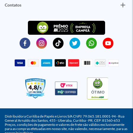
Contatos
ÓTIMO
Distribuidora Curitiba de Papéis e Livros S/A CNPJ: 79.065.181.0001-94 - Rua
General Arnaldo dos Santos, 455 - Uberaba, Curitiba - PR, CEP: 81560-653
Preços, condições de pagamento e valores de frete são válidos exclusivamente
para as compras efetuadas em nosso site, não valendo, necessariamente, para as
nossas lojas físicas.