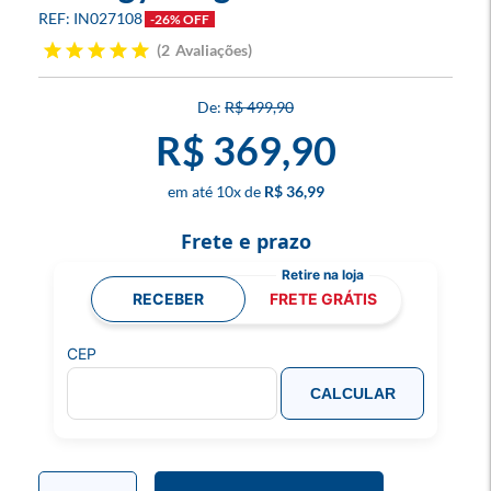
IN027108
-26% OFF
2
Avaliações
R$ 499,90
R$ 369,90
10
x
R$ 36,99
Frete e prazo
RECEBER
FRETE GRÁTIS
CEP
CALCULAR