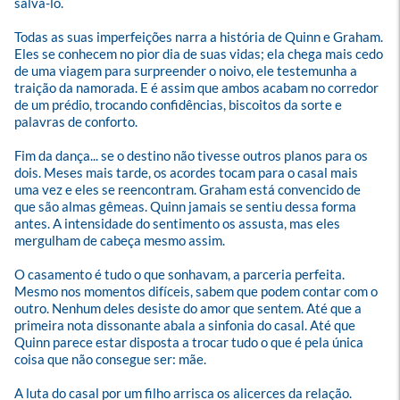
salvá-lo.

Todas as suas imperfeições narra a história de Quinn e Graham. 
Eles se conhecem no pior dia de suas vidas; ela chega mais cedo 
de uma viagem para surpreender o noivo, ele testemunha a 
traição da namorada. E é assim que ambos acabam no corredor 
de um prédio, trocando confidências, biscoitos da sorte e 
palavras de conforto.

Fim da dança... se o destino não tivesse outros planos para os 
dois. Meses mais tarde, os acordes tocam para o casal mais 
uma vez e eles se reencontram. Graham está convencido de 
que são almas gêmeas. Quinn jamais se sentiu dessa forma 
antes. A intensidade do sentimento os assusta, mas eles 
mergulham de cabeça mesmo assim.

O casamento é tudo o que sonhavam, a parceria perfeita. 
Mesmo nos momentos difíceis, sabem que podem contar com o 
outro. Nenhum deles desiste do amor que sentem. Até que a 
primeira nota dissonante abala a sinfonia do casal. Até que 
Quinn parece estar disposta a trocar tudo o que é pela única 
coisa que não consegue ser: mãe.

A luta do casal por um filho arrisca os alicerces da relação. 