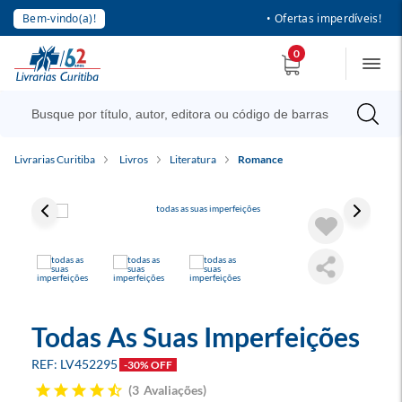
Bem-vindo(a)!
• Ofertas imperdíveis!
0
Livrarias Curitiba
Livros
Literatura
Romance
Todas As Suas Imperfeições
LV452295
-30% OFF
3
Avaliações