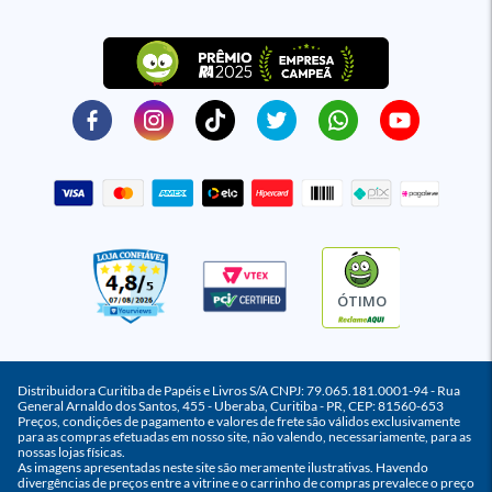
ÓTIMO
Distribuidora Curitiba de Papéis e Livros S/A CNPJ: 79.065.181.0001-94 - Rua
General Arnaldo dos Santos, 455 - Uberaba, Curitiba - PR, CEP: 81560-653
Preços, condições de pagamento e valores de frete são válidos exclusivamente
para as compras efetuadas em nosso site, não valendo, necessariamente, para as
nossas lojas físicas.
As imagens apresentadas neste site são meramente ilustrativas. Havendo
divergências de preços entre a vitrine e o carrinho de compras prevalece o preço