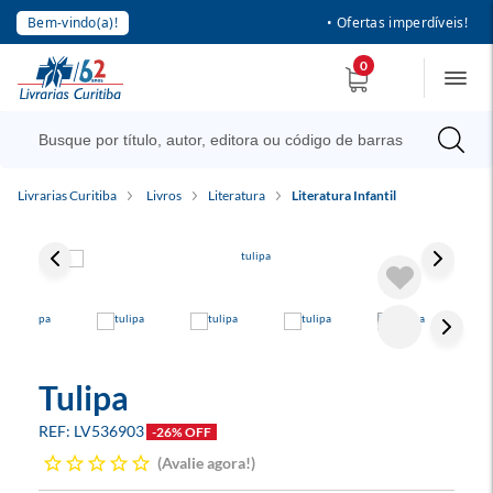
Bem-vindo(a)!
• Ofertas imperdíveis!
0
Livrarias Curitiba
Livros
Literatura
Literatura Infantil
Tulipa
LV536903
-26% OFF
Avalie agora!