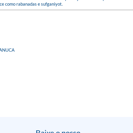
oce como rabanadas e sufganiyot.
HANUCA
Baixe o nosso