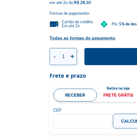
2
x
R$ 28,10
Formas de pagamento:
Cartão de crédito:
Pix:
5% de des
Em até 2x
Todas as formas de pagamento
-
+
Frete e prazo
RECEBER
FRETE GRÁTIS
CEP
CALCU