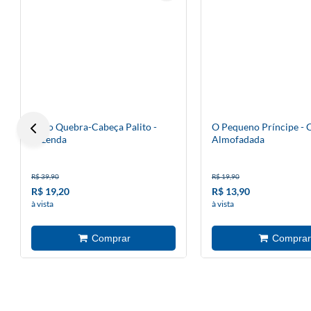
Livro Quebra-Cabeça Palito -
O Pequeno Príncipe - 
Fazenda
Almofadada
R$ 39,90
R$ 19,90
R$ 19,20
R$ 13,90
à vista
à vista