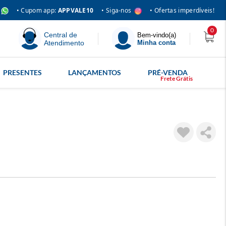
• Siga-nos
• Cupom app:
APPVALE10
• Ofertas imperdíveis!
0
Central de
Bem-vindo(a)
Atendimento
Minha conta
PRESENTES
LANÇAMENTOS
PRÉ-VENDA