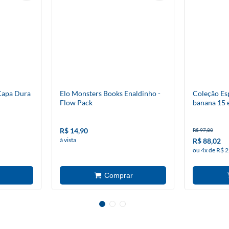
Capa Dura
Elo Monsters Books Enaldinho -
Coleção Esp
Flow Pack
banana 15 
R$ 14,90
R$ 97,80
à vista
R$ 88,02
ou 4x de R$ 2