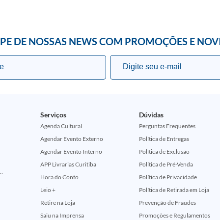
IPE DE NOSSAS NEWS COM PROMOÇÕES E NOV
Serviços
Dúvidas
Agenda Cultural
Perguntas Frequentes
Agendar Evento Externo
Política de Entregas
Agendar Evento Interno
Política de Exclusão
APP Livrarias Curitiba
Política de Pré-Venda
ção Comemorativa 50 Anos (Encontros Clássicos Dc E Marvel)
Hora do Conto
Política de Privacidade
Leio +
Política de Retirada em Loja
Retire na Loja
Prevenção de Fraudes
Saiu na Imprensa
Promoções e Regulamentos