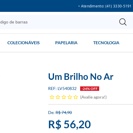
• Atendimento: (41) 3330-5191
COLECIONÁVEIS
PAPELARIA
TECNOLOGIA
Um Brilho No Ar
LV540832
-24% OFF
Avalie agora!
R$ 74,90
R$ 56,20