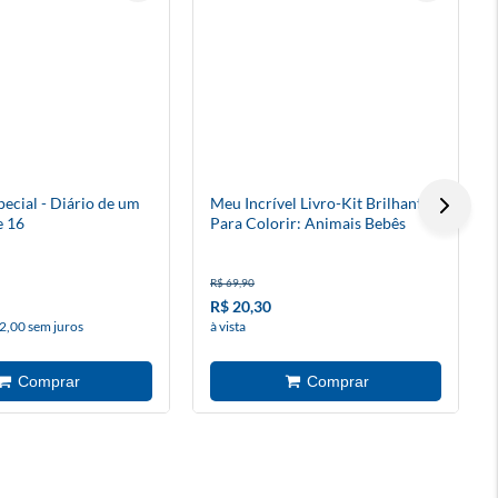
ecial - Diário de um
Meu Incrível Livro-Kit Brilhante
e 16
Para Colorir: Animais Bebês
R$ 69,90
R$ 20,30
2,00 sem juros
à vista