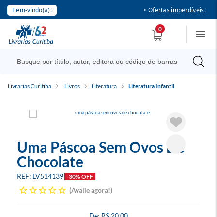
Bem-vindo(a)!
• Ofertas imperdíveis!
0
Livrarias Curitiba
Livros
Literatura
Literatura Infantil
Uma Páscoa Sem Ovos De
Chocolate
LV514139
-30% OFF
Avalie agora!
R$ 20,00