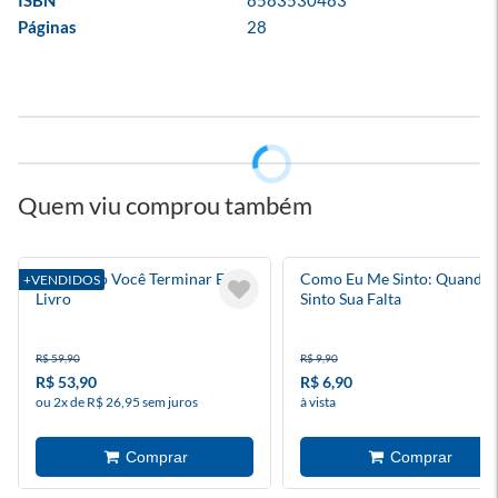
ISBN
8583530483
Páginas
28
Quem viu comprou também
Eu Duvido Você Terminar Este
Como Eu Me Sinto: Quando
+VENDIDOS
Livro
Sinto Sua Falta
R$ 59,90
R$ 9,90
R$ 53,90
R$ 6,90
ou 2x de R$ 26,95 sem juros
à vista