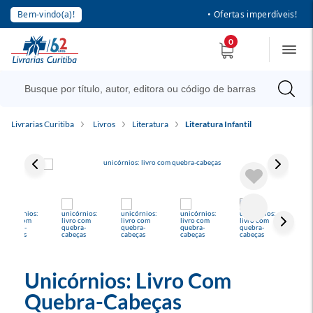
Bem-vindo(a)!
• Ofertas imperdíveis!
0
Livrarias Curitiba
Livros
Literatura
Literatura Infantil
Unicórnios: Livro Com
Quebra-Cabeças