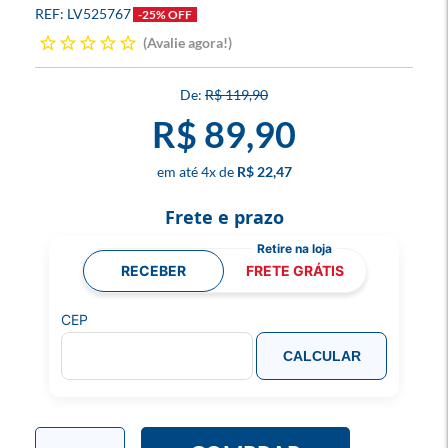
LV525767
-25% OFF
Avalie agora!
R$ 119,90
R$ 89,90
4
x
R$ 22,47
Frete e prazo
RECEBER
FRETE GRÁTIS
CEP
CALCULAR