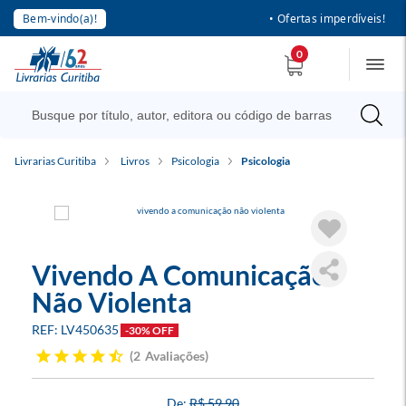
Bem-vindo(a)!
• Ofertas imperdíveis!
0
Livrarias Curitiba
Livros
Psicologia
Psicologia
Vivendo A Comunicação
Não Violenta
LV450635
-30% OFF
2
Avaliações
R$ 59,90