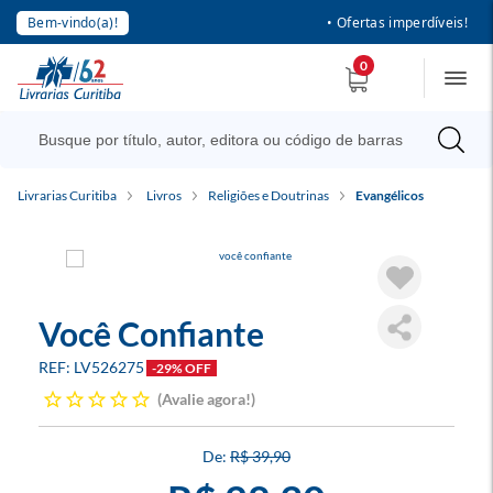
Bem-vindo(a)!
• Ofertas imperdíveis!
0
Livrarias Curitiba
Livros
Religiões e Doutrinas
Evangélicos
Você Confiante
LV526275
-29% OFF
Avalie agora!
R$ 39,90