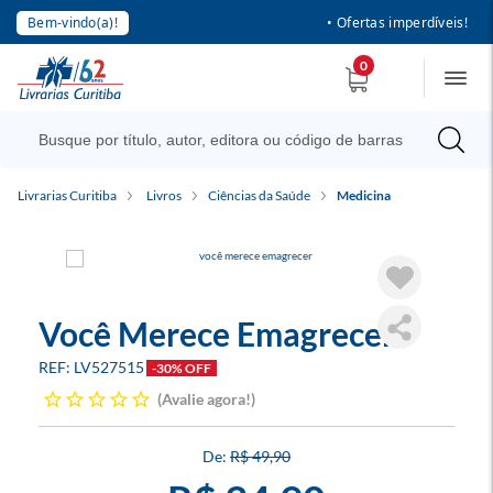
Bem-vindo(a)!
• Ofertas imperdíveis!
0
Livrarias Curitiba
Livros
Ciências da Saúde
Medicina
Você Merece Emagrecer
LV527515
-30% OFF
Avalie agora!
R$ 49,90