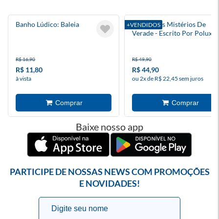
Banho Lúdico: Baleia
Diário Dos Mistérios De
+VENDIDOS
Verade - Escrito Por Polux -
Mundo Torajo
R$ 16,90
R$ 49,90
R$ 11,80
R$ 44,90
à vista
ou 2x de R$ 22,45 sem juros
Baixe nosso app
PARTICIPE DE NOSSAS NEWS COM PROMOÇÕES
E NOVIDADES!