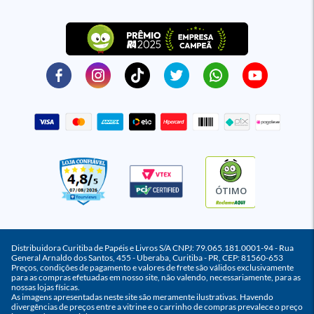
ÓTIMO
Distribuidora Curitiba de Papéis e Livros S/A CNPJ: 79.065.181.0001-94 - Rua
General Arnaldo dos Santos, 455 - Uberaba, Curitiba - PR, CEP: 81560-653
Preços, condições de pagamento e valores de frete são válidos exclusivamente
para as compras efetuadas em nosso site, não valendo, necessariamente, para as
nossas lojas físicas.
As imagens apresentadas neste site são meramente ilustrativas. Havendo
divergências de preços entre a vitrine e o carrinho de compras prevalece o preço