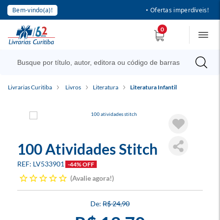
Bem-vindo(a)!
• Ofertas imperdíveis!
0
Livrarias Curitiba
Livros
Literatura
Literatura Infantil
100 Atividades Stitch
LV533901
-44% OFF
Avalie agora!
R$ 24,90