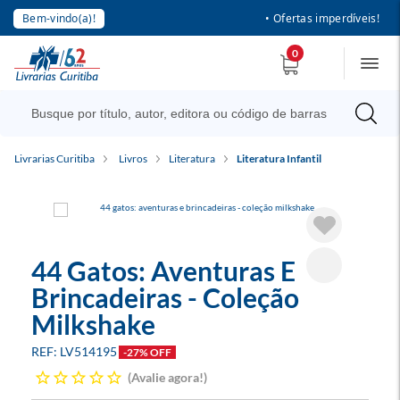
Bem-vindo(a)!
• Ofertas imperdíveis!
0
Livrarias Curitiba
Livros
Literatura
Literatura Infantil
44 Gatos: Aventuras E
Brincadeiras - Coleção
Milkshake
LV514195
-27% OFF
Avalie agora!