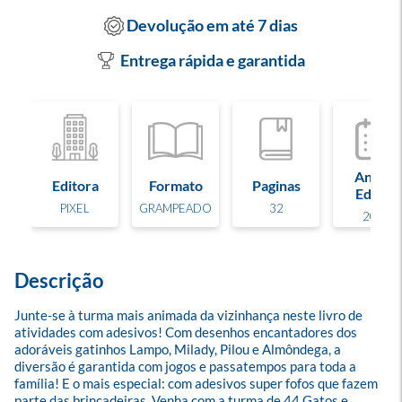
Devolução em até 7 dias
Entrega rápida e garantida
Ano de
Editora
Formato
Paginas
Edição
PIXEL
GRAMPEADO
32
2024
Descrição
Junte-se à turma mais animada da vizinhança neste livro de 
atividades com adesivos! Com desenhos encantadores dos 
adoráveis gatinhos Lampo, Milady, Pilou e Almôndega, a 
diversão é garantida com jogos e passatempos para toda a 
família! E o mais especial: com adesivos super fofos que fazem 
parte das brincadeiras. Venha com a turma de 44 Gatos e 