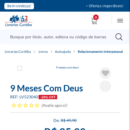
Bem-vindo(a)!
• Ofertas imperdíveis!
0
Livrarias Curitiba
Livros
Autoajuda
Relacionamento Interpessoal
9 Meses Com Deus
LV523040
-28% OFF
Avalie agora!
R$ 49,90