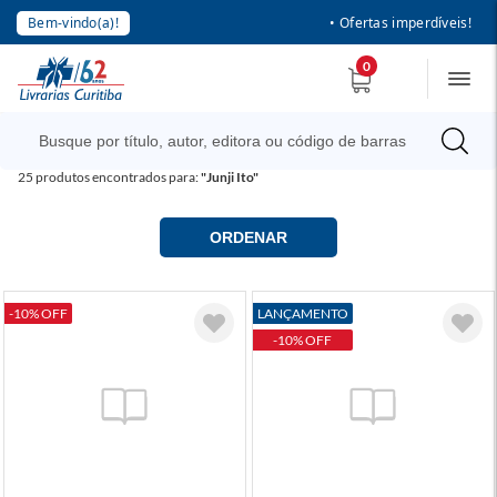
Bem-vindo(a)!
• Ofertas imperdíveis!
0
25
produtos encontrados para:
"Junji Ito"
ORDENAR
-10% OFF
LANÇAMENTO
-10% OFF