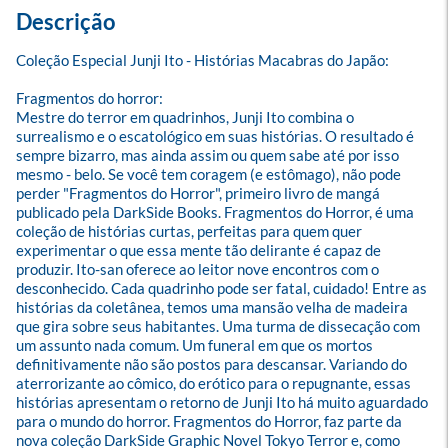
Descrição
Coleção Especial Junji Ito - Histórias Macabras do Japão:
Fragmentos do horror:
Mestre do terror em quadrinhos, Junji Ito combina o 
surrealismo e o escatológico em suas histórias. O resultado é 
sempre bizarro, mas ainda assim ou quem sabe até por isso 
mesmo - belo. Se você tem coragem (e estômago), não pode 
perder "Fragmentos do Horror", primeiro livro de mangá 
publicado pela DarkSide Books. Fragmentos do Horror, é uma 
coleção de histórias curtas, perfeitas para quem quer 
experimentar o que essa mente tão delirante é capaz de 
produzir. Ito-san oferece ao leitor nove encontros com o 
desconhecido. Cada quadrinho pode ser fatal, cuidado! Entre as 
histórias da coletânea, temos uma mansão velha de madeira 
que gira sobre seus habitantes. Uma turma de dissecação com 
um assunto nada comum. Um funeral em que os mortos 
definitivamente não são postos para descansar. Variando do 
aterrorizante ao cômico, do erótico para o repugnante, essas 
histórias apresentam o retorno de Junji Ito há muito aguardado 
para o mundo do horror. Fragmentos do Horror, faz parte da 
nova coleção DarkSide Graphic Novel Tokyo Terror e, como 