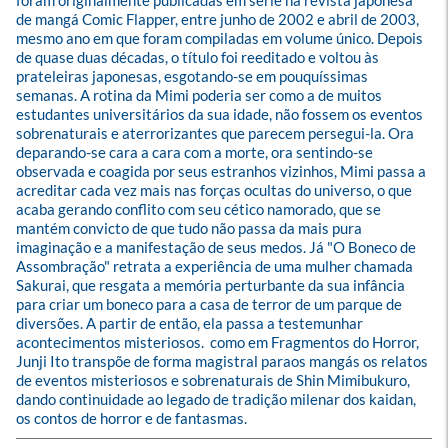
foram originalmente publicadas em série na revista japonesa 
de mangá Comic Flapper, entre junho de 2002 e abril de 2003, 
mesmo ano em que foram compiladas em volume único. Depois 
de quase duas décadas, o título foi reeditado e voltou às 
prateleiras japonesas, esgotando-se em pouquíssimas 
semanas. A rotina da Mimi poderia ser como a de muitos 
estudantes universitários da sua idade, não fossem os eventos 
sobrenaturais e aterrorizantes que parecem persegui-la. Ora 
deparando-se cara a cara com a morte, ora sentindo-se 
observada e coagida por seus estranhos vizinhos, Mimi passa a 
acreditar cada vez mais nas forças ocultas do universo, o que 
acaba gerando conflito com seu cético namorado, que se 
mantém convicto de que tudo não passa da mais pura 
imaginação e a manifestação de seus medos. Já "O Boneco de 
Assombração" retrata a experiência de uma mulher chamada 
Sakurai, que resgata a memória perturbante da sua infância 
para criar um boneco para a casa de terror de um parque de 
diversões. A partir de então, ela passa a testemunhar 
acontecimentos misteriosos.  como em Fragmentos do Horror, 
Junji Ito transpõe de forma magistral paraos mangás os relatos 
de eventos misteriosos e sobrenaturais de Shin Mimibukuro, 
dando continuidade ao legado de tradição milenar dos kaidan, 
os contos de horror e de fantasmas.