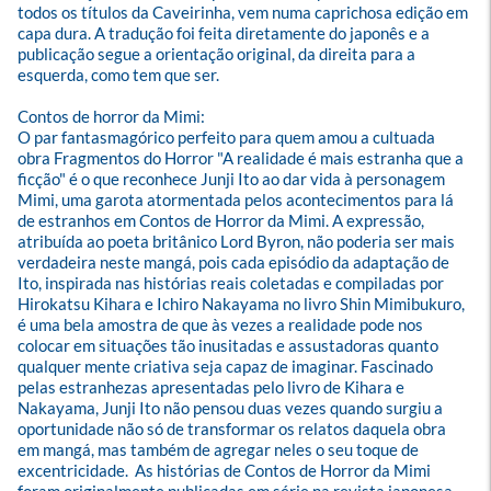
todos os títulos da Caveirinha, vem numa caprichosa edição em 
capa dura. A tradução foi feita diretamente do japonês e a 
publicação segue a orientação original, da direita para a 
esquerda, como tem que ser.
Contos de horror da Mimi:
O par fantasmagórico perfeito para quem amou a cultuada 
obra Fragmentos do Horror "A realidade é mais estranha que a 
ficção" é o que reconhece Junji Ito ao dar vida à personagem 
Mimi, uma garota atormentada pelos acontecimentos para lá 
de estranhos em Contos de Horror da Mimi. A expressão, 
atribuída ao poeta britânico Lord Byron, não poderia ser mais 
verdadeira neste mangá, pois cada episódio da adaptação de 
Ito, inspirada nas histórias reais coletadas e compiladas por 
Hirokatsu Kihara e Ichiro Nakayama no livro Shin Mimibukuro, 
é uma bela amostra de que às vezes a realidade pode nos 
colocar em situações tão inusitadas e assustadoras quanto 
qualquer mente criativa seja capaz de imaginar. Fascinado 
pelas estranhezas apresentadas pelo livro de Kihara e 
Nakayama, Junji Ito não pensou duas vezes quando surgiu a 
oportunidade não só de transformar os relatos daquela obra 
em mangá, mas também de agregar neles o seu toque de 
excentricidade.  As histórias de Contos de Horror da Mimi 