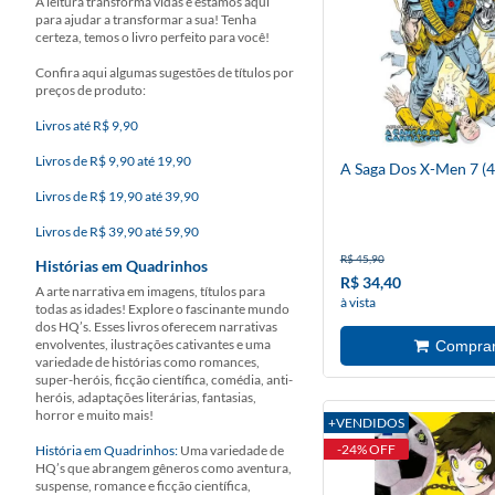
A leitura transforma vidas e estamos aqui
para ajudar a transformar a sua! Tenha
certeza, temos o livro perfeito para você!
Confira aqui algumas sugestões de títulos por
preços de produto:
Livros até R$ 9,90
Livros de R$ 9,90 até 19,90
A Saga Dos X-Men 7 (4
Livros de R$ 19,90 até 39,90
Livros de R$ 39,90 até 59,90
R$ 45,90
Histórias em Quadrinhos
R$ 34,40
A arte narrativa em imagens, títulos para
à vista
todas as idades! Explore o fascinante mundo
dos HQ’s. Esses livros oferecem narrativas
envolventes, ilustrações cativantes e uma
variedade de histórias como romances,
super-heróis, ficção científica, comédia, anti-
heróis, adaptações literárias, fantasias,
horror e muito mais!
+VENDIDOS
-24% OFF
História em Quadrinhos:
Uma variedade de
HQ’s que abrangem gêneros como aventura,
suspense, romance e ficção científica,