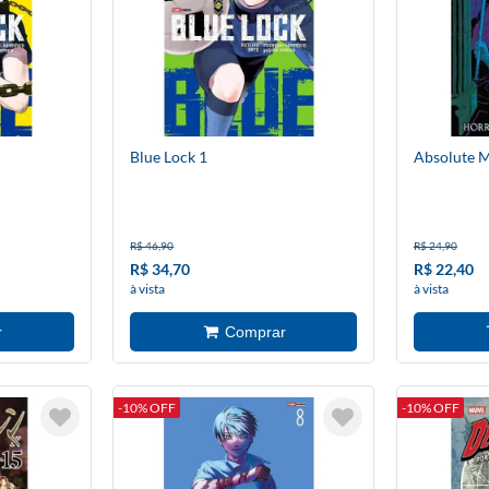
Blue Lock 1
Absolute M
R$ 46,90
R$ 24,90
R$ 34,70
R$ 22,40
à vista
à vista
-10% OFF
-10% OFF