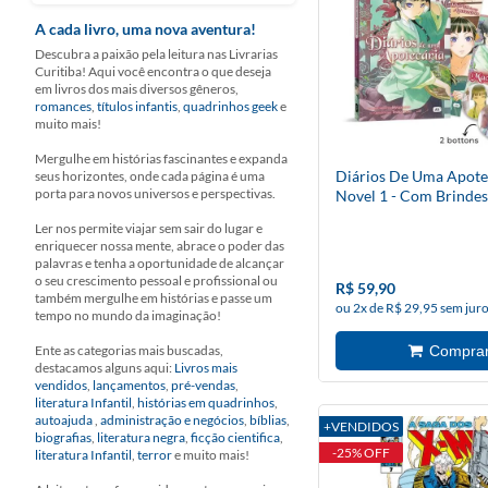
A cada livro, uma nova aventura!
Descubra a paixão pela leitura nas Livrarias
Curitiba! Aqui você encontra o que deseja
em livros dos mais diversos gêneros,
romances
,
títulos infantis
,
quadrinhos geek
e
muito mais!
Mergulhe em histórias fascinantes e expanda
Diários De Uma Apotec
seus horizontes, onde cada página é uma
porta para novos universos e perspectivas.
Novel 1 - Com Brindes
Ler nos permite viajar sem sair do lugar e
enriquecer nossa mente, abrace o poder das
palavras e tenha a oportunidade de alcançar
o seu crescimento pessoal e profissional ou
R$ 59,90
também mergulhe em histórias e passe um
ou 2x de R$ 29,95 sem jur
tempo no mundo da imaginação!
Ente as categorias mais buscadas,
destacamos alguns aqui:
Livros mais
vendidos
,
lançamentos
,
pré-vendas
,
literatura Infantil
,
histórias em quadrinhos
,
autoajuda
,
administração e negócios
,
bíblias
,
+VENDIDOS
biografias
,
literatura negra
,
ficção cientifica
,
-25% OFF
literatura Infantil
,
terror
e muito mais!