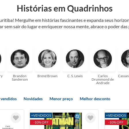
Histórias em Quadrinhos
Curitiba! Mergulhe em histórias fascinantes e expanda seus horiz
jar sem sair do lugar e enriquecer nossa mente, abrace o poder das
também mergulhe em histórias e passe um tempo no mundo da imagi
 ajudar a transformar a sua! Tenha certeza, temos o livro perfeito 
ry
Brandon
Brené Brown
C. S. Lewis
Carlos
Cassan
Sanderson
Drummond de
Andrade
 vendidos
Novidades
Menor preço
Melhor desconto
+VENDIDOS
+VENDIDOS
-10% OFF
-10% OFF