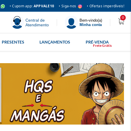
• Siga-nos
• Cupom app:
APPVALE10
• Ofertas imperdíveis!
0
Central de
Bem-vindo(a)
Atendimento
Minha conta
PRESENTES
LANÇAMENTOS
PRÉ-VENDA