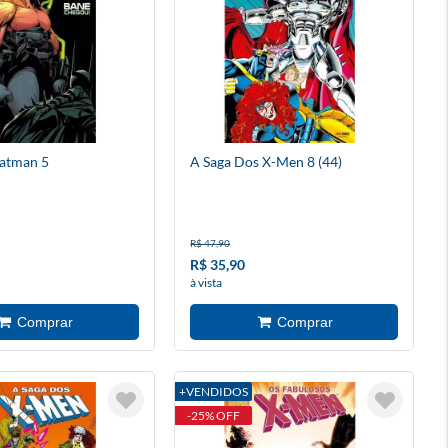
Batman 5
A Saga Dos X-Men 8 (44)
R$ 47,90
R$ 35,90
à vista
+VENDIDOS
-25% OFF