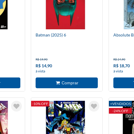
Batman (2025) 6
Absolute 
R$ 19,90
R$ 24,90
R$ 14,90
R$ 18,70
à vista
à vista
-10% OFF
+VENDIDOS
-24% OFF