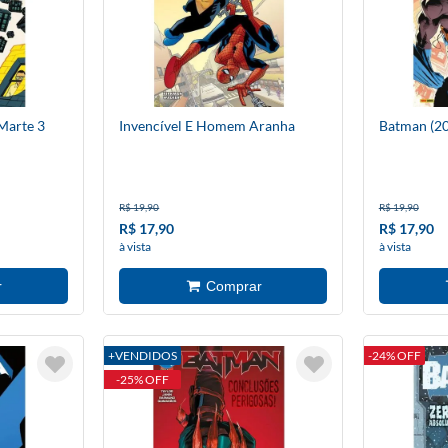
Marte 3
Invencível E Homem Aranha
Batman (20
R$ 19,90
R$ 19,90
R$ 17,90
R$ 17,90
à vista
à vista
+VENDIDOS
-24% OFF
-25% OFF