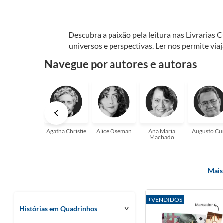
Descubra a paixão pela leitura nas Livrarias 
universos e perspectivas. Ler nos permite via
seu crescimento pessoal e profissional ou 
Navegue por autores e autoras
aqui para
Agatha Christie
Alice Oseman
Ana Maria
Augusto Cu
Machado
Mais
+VENDIDOS
Histórias em Quadrinhos