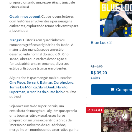
proporcionando uma experiência única de
leitura visual.
Quadrinhos Juvenil:
Cative jovens leitores
com histórias envolventes e personagens
cativantes, explorando temas relevantes para
a juventude.
Mangás:
Histórias em quadrinhos ou
Blue Lock 2
romances gráficos originários do Japão. A
maioria dos mangás segue um estilo
desenvolvido no final do século XIX no
Japão, obras que variam desde ação e
fantasia até drama e romance, diversos
R$ 46,90
estilos artísticos e tramas envolventes.
R$ 35,20
Alguns dos H'qs e mangás mais buscados:
à vista
One Piece
,
Berserk
,
Batman
,
Dorohedoro
,
Turma Da Mônica
,
Slam Dunk
,
Naruto
,
Superman
,
A menina do outro lado
e muitos
outros!
Seja você um fã de super-heróis, um
-10% OFF
entusiasta de mangás ou alguém que aprecia
uma boa narrativa visual, esses livros
proporcionam uma experiência única de
imersão no universo dos quadrinhos,
mergulhe em mundos onde a narrativa ganha