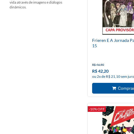
vida através de imagens e diálogos
dinâmicos.
Frieren E A Jornada P
15
R$ 46,90
R$ 42,20
ou 2x de R$ 21,10 sem jur
-10% OFF