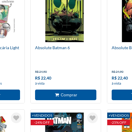
ária Light
Absolute Batman 6
Absolute 
R$ 24,90
R$ 24,90
R$ 22,40
R$ 22,40
os
à vista
à vista
+VENDIDOS
+VENDIDOS
-24% OFF
-25% OFF