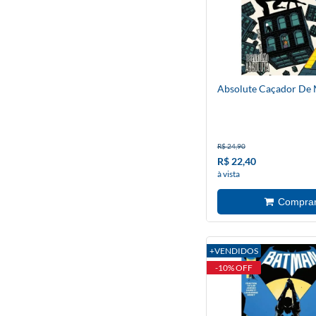
Absolute Caçador De 
R$ 24,90
R$ 22,40
à vista
+VENDIDOS
-10% OFF