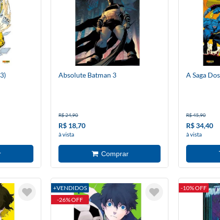
3)
Absolute Batman 3
A Saga Dos
R$ 24,90
R$ 45,90
R$ 18,70
R$ 34,40
à vista
à vista
+VENDIDOS
-10% OFF
-26% OFF