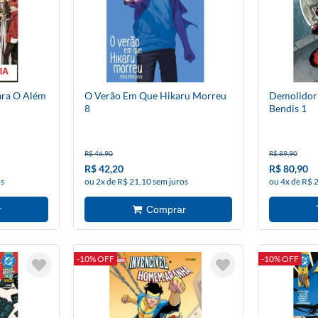
ara O Além
O Verão Em Que Hikaru Morreu
Demolidor 
8
Bendis 1
R$ 46,90
R$ 89,90
R$ 42,20
R$ 80,90
os
ou 2x de R$ 21,10 sem juros
ou 4x de R$ 
-10% OFF
-10% OFF