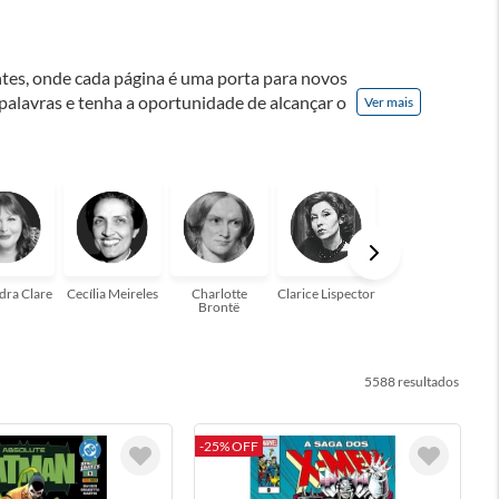
ontes, onde cada página é uma porta para novos
 palavras e tenha a oportunidade de alcançar o
Ver mais
nação! A leitura transforma vidas e estamos
para você!
dra Clare
Cecília Meireles
Charlotte
Clarice Lispector
Colleen Hoover
Brontë
5588
-25% OFF