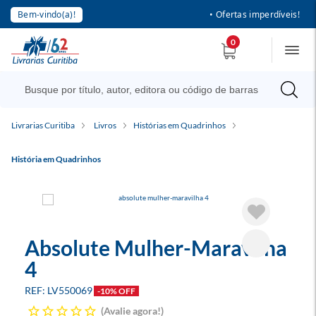
Bem-vindo(a)!
• Ofertas imperdíveis!
0
Livrarias Curitiba
Livros
Histórias em Quadrinhos
História em Quadrinhos
Absolute Mulher-Maravilha
4
LV550069
-10% OFF
Avalie agora!