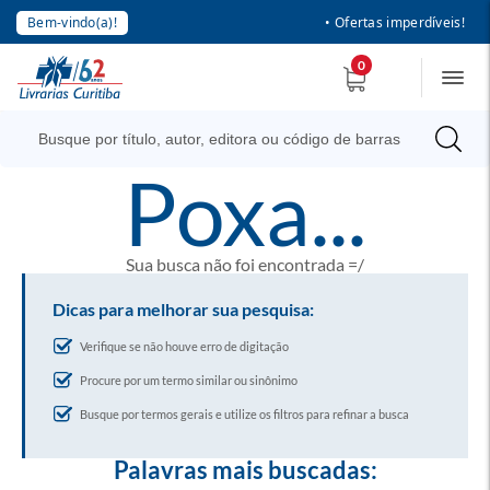
Bem-vindo(a)!
• Ofertas imperdíveis!
0
poxa...
Sua busca não foi encontrada =/
Dicas para melhorar sua pesquisa:
Verifique se não houve erro de digitação
Procure por um termo similar ou sinônimo
Busque por termos gerais e utilize os filtros para refinar a busca
Palavras mais buscadas: