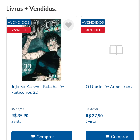
Livros + Vendidos:
+VENDIDOS
+VENDIDOS
-25% OFF
-30% OFF
Jujutsu Kaisen - Batalha De
O Diário De Anne Frank
Feiticeiros 22
R$ 47,90
R$ 39,90
R$ 35,90
R$ 27,90
à vista
à vista