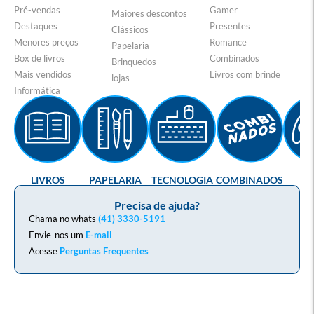
Pré-vendas
Gamer
Maiores descontos
Destaques
Presentes
Clássicos
Menores preços
Romance
Papelaria
Box de livros
Combinados
Brinquedos
Mais vendidos
Livros com brinde
lojas
Informática
LIVROS
PAPELARIA
TECNOLOGIA
COMBINADOS
GA
Precisa de ajuda?
Chama no whats
(41) 3330-5191
Envie-nos um
E-mail
Acesse
Perguntas Frequentes