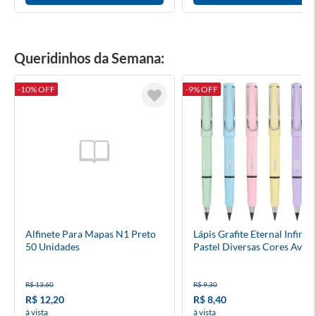
Queridinhos da Semana:
-10% OFF
-9% OFF
Alfinete Para Mapas N1 Preto
Lápis Grafite Eternal Infinito
50 Unidades
Pastel Diversas Cores Avuls
R$ 13,60
R$ 9,30
R$ 12,20
R$ 8,40
à vista
à vista