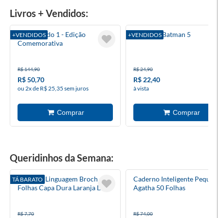
Livros + Vendidos:
Torto Arado 1 - Edição
Absolute Batman 5
+VENDIDOS
+VENDIDOS
Comemorativa
R$ 144,90
R$ 24,90
R$ 50,70
R$ 22,40
ou 2x de R$ 25,35 sem juros
à vista
Queridinhos da Semana:
Caderno Linguagem Broch 48
Caderno Inteligente Peque
TÁ BARATO
Folhas Capa Dura Laranja D+
Agatha 50 Folhas
R$ 7,70
R$ 74,00