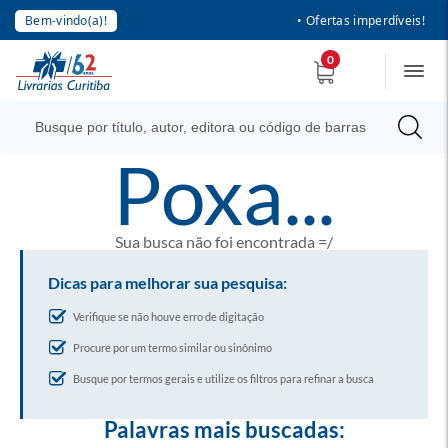
Bem-vindo(a)!
• Ofertas imperdíveis!
0
poxa...
Sua busca não foi encontrada =/
Dicas para melhorar sua pesquisa:
Verifique se não houve erro de digitação
Procure por um termo similar ou sinônimo
Busque por termos gerais e utilize os filtros para refinar a busca
Palavras mais buscadas: