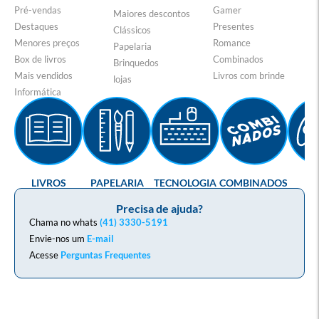
Pré-vendas
Gamer
Maiores descontos
Destaques
Presentes
Clássicos
Menores preços
Romance
Papelaria
Box de livros
Combinados
Brinquedos
Mais vendidos
Livros com brinde
lojas
Informática
LIVROS
PAPELARIA
TECNOLOGIA
COMBINADOS
GA
Precisa de ajuda?
Chama no whats
(41) 3330-5191
Envie-nos um
E-mail
Acesse
Perguntas Frequentes