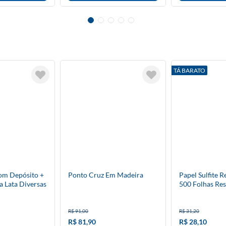
TÁ BARATO
om Depósito +
Ponto Cruz Em Madeira
Papel Sulfite 
a Lata Diversas
500 Folhas Re
R$ 91,00
R$ 31,20
R$ 81,90
R$ 28,10