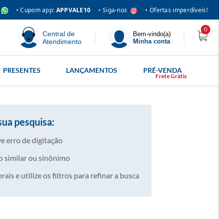
• Siga-nos
• Cupom app:
APPVALE10
• Ofertas imperdíveis!
0
Central de
Bem-vindo(a)
Atendimento
Minha conta
PRESENTES
LANÇAMENTOS
PRÉ-VENDA
sua pesquisa:
e erro de digitação
 similar ou sinônimo
is e utilize os filtros para refinar a busca