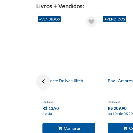
Livros + Vendidos:
+VENDIDOS
+VENDIDOS
A Morte De Ivan Ilitch
Box - Amores
R$ 19,90
R$ 299,90
R$ 13,90
R$ 209,90
à vista
ou 10x de R$ 20