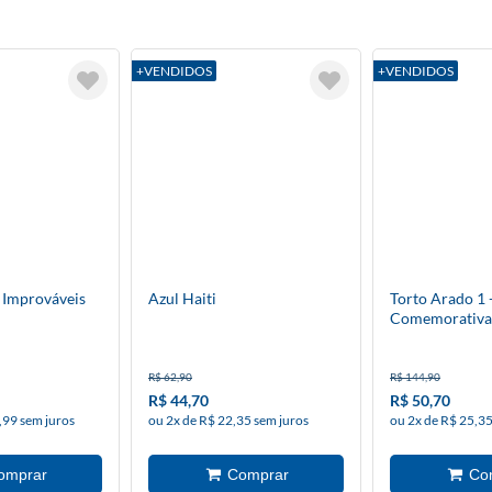
+VENDIDOS
+VENDIDOS
 Improváveis
Azul Haiti
Torto Arado 1 
Comemorativa
R$ 62,90
R$ 144,90
R$ 44,70
R$ 50,70
,99 sem juros
ou 2x de R$ 22,35 sem juros
ou 2x de R$ 25,35