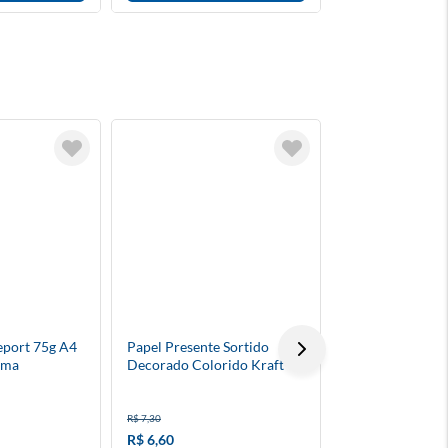
Report 75g A4
Papel Presente Sortido
Yu Gi Oh - Prot
sma
Decorado Colorido Kraft
Explosão Tuck 
Rolinho 1 Folha
R$ 90,00
R$ 7,30
ou 4x de R$ 22,50 
R$ 6,60