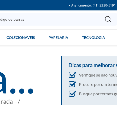
• Atendimento: (41) 3330-5191
COLECIONÁVEIS
PAPELARIA
TECNOLOGIA
...
Dicas para melhorar 
Verifique se não houv
Procure por um termo
Busque por termos gera
trada =/