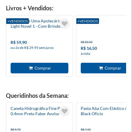
Livros + Vendidos:
Diários De Uma Apotecária
O Jogador
+VENDIDOS
+VENDIDOS
Light Novel 1 - Com Brindes
R$ 59,90
R$ 82,50
ou 2x de R$ 29,95 sem juros
R$ 16,50
à vista
Queridinhos da Semana:
Caneta Hidrográfica Fine Pen
Pasta Aba Com Elástico All
0.4mm Preto Faber Avulso
Black Ofício
R$ 9,70
R$ 7,10