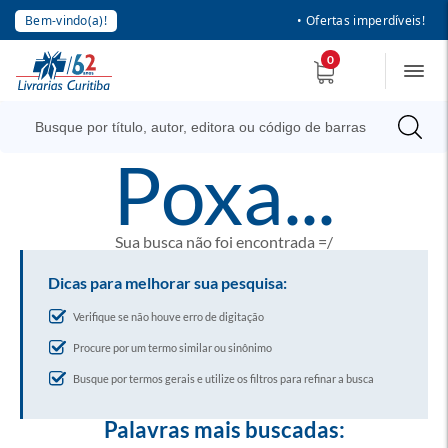
Bem-vindo(a)!
• Ofertas imperdíveis!
0
poxa...
Sua busca não foi encontrada =/
Dicas para melhorar sua pesquisa:
Verifique se não houve erro de digitação
Procure por um termo similar ou sinônimo
Busque por termos gerais e utilize os filtros para refinar a busca
Palavras mais buscadas: