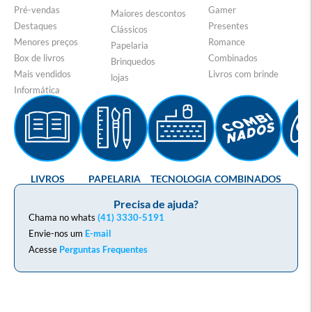
Pré-vendas
Gamer
Maiores descontos
Destaques
Presentes
Clássicos
Menores preços
Romance
Papelaria
Box de livros
Combinados
Brinquedos
Mais vendidos
Livros com brinde
lojas
Informática
LIVROS
PAPELARIA
TECNOLOGIA
COMBINADOS
GA
Precisa de ajuda?
Chama no whats
(41) 3330-5191
Envie-nos um
E-mail
Acesse
Perguntas Frequentes