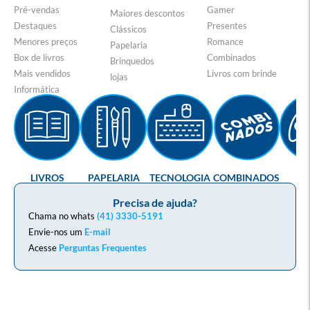
Pré-vendas
Gamer
Maiores descontos
Destaques
Presentes
Clássicos
Menores preços
Romance
Papelaria
Box de livros
Combinados
Brinquedos
Mais vendidos
Livros com brinde
lojas
Informática
LIVROS
PAPELARIA
TECNOLOGIA
COMBINADOS
GA
Precisa de ajuda?
Chama no whats
(41) 3330-5191
Envie-nos um
E-mail
Acesse
Perguntas Frequentes