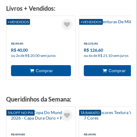
Livros + Vendidos:
Surrender
Box As Aventuras De Mike
+VENDIDOS
+VENDIDOS
R$ 99,90
R$ 175,90
R$ 40,00
R$ 126,60
ou 2x de R$ 20,00 sem juros
ou 6x de R$ 21,10 sem juros
Queridinhos da Semana:
Box Álbum Copa Do Mundo
Bloco Ecocores Textura Vis
5% OFF NO PIX
TÁ BARATO
2026 - Capa Dura Ouro + Prata
7 Cores
+ 100 Envelopes (Modelo Copa)
R$ 859,80
R$ 39,90