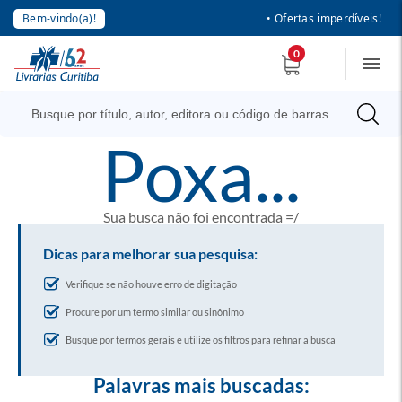
Bem-vindo(a)!
• Ofertas imperdíveis!
0
poxa...
Sua busca não foi encontrada =/
Dicas para melhorar sua pesquisa:
Verifique se não houve erro de digitação
Procure por um termo similar ou sinônimo
Busque por termos gerais e utilize os filtros para refinar a busca
Palavras mais buscadas: