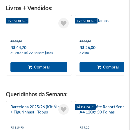
Livros + Vendidos:
Azul Haiti
Filho Do Hamas
+VENDIDOS
+VENDIDOS
R$ 62,90
R$ 64,90
R$ 44,70
R$ 26,00
ou 2x de R$ 22,35 sem juros
à vista
Queridinhos da Semana:
Barcelona 2025/26 (Kit Álbum
Papel Sulfite Report Sennin
TÁ BARATO
+ Figurinhas) - Topps
A4 120gr 50 Folhas
R$ 119,90
R$ 9,20