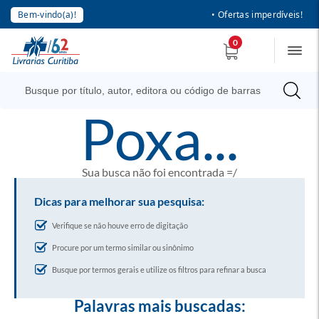
Bem-vindo(a)!
• Ofertas imperdíveis!
0
poxa...
Sua busca não foi encontrada =/
Dicas para melhorar sua pesquisa:
Verifique se não houve erro de digitação
Procure por um termo similar ou sinônimo
Busque por termos gerais e utilize os filtros para refinar a busca
Palavras mais buscadas: