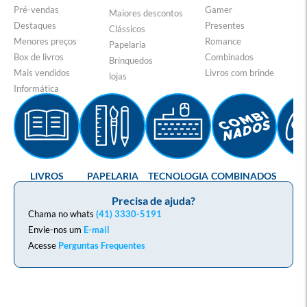
Pré-vendas
Gamer
Maiores descontos
Destaques
Presentes
Clássicos
Menores preços
Romance
Papelaria
Box de livros
Combinados
Brinquedos
Mais vendidos
Livros com brinde
lojas
Informática
LIVROS
PAPELARIA
TECNOLOGIA
COMBINADOS
GA
Precisa de ajuda?
Chama no whats
(41) 3330-5191
Envie-nos um
E-mail
Acesse
Perguntas Frequentes