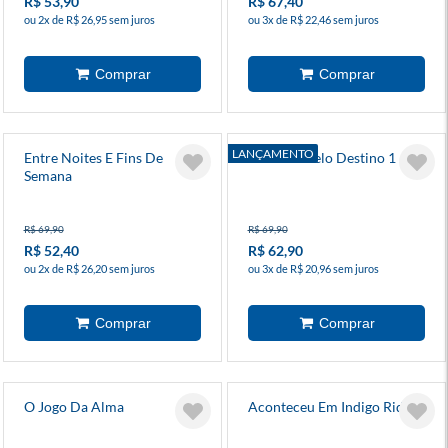
R$ 53,90
R$ 67,40
ou 2x de R$ 26,95 sem juros
ou 3x de R$ 22,46 sem juros
LANÇAMENTO
Entre Noites E Fins De
Atraídos Pelo Destino 1
Semana
R$ 69,90
R$ 69,90
R$ 52,40
R$ 62,90
ou 2x de R$ 26,20 sem juros
ou 3x de R$ 20,96 sem juros
O Jogo Da Alma
Aconteceu Em Indigo Ridge