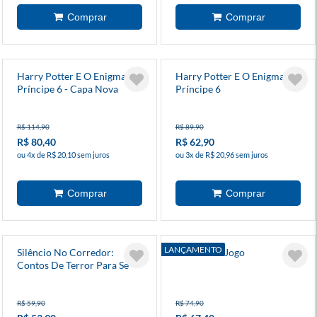
Harry Potter E O Enigma Do
Harry Potter E O Enigma Do
Príncipe 6 - Capa Nova
Príncipe 6
R$ 114,90
R$ 89,90
R$ 80,40
R$ 62,90
ou 4x de R$ 20,10 sem juros
ou 3x de R$ 20,96 sem juros
LANÇAMENTO
Silêncio No Corredor:
Abrindo O Jogo
Contos De Terror Para Se
Ler Na Escola
R$ 59,90
R$ 74,90