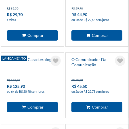
R$ 82,50
R$ 59,90
R$ 29,70
R$ 44,90
à vista
ou 2x de R$ 22,45 sem juros
LANÇAMENTO
Tratado De Caracterologia
O Comunicador Da
Comunicação
R$ 139,90
R$ 65,00
R$ 125,90
R$ 45,50
ou 6x de R$ 20,98 sem juros
ou 2x de R$ 22,75 sem juros