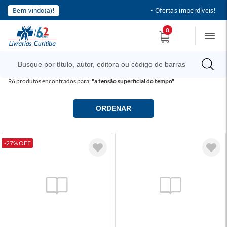
Bem-vindo(a)!
• Ofertas imperdíveis!
0
96
produtos encontrados para:
"a tensão superficial do tempo"
ORDENAR
-27% OFF