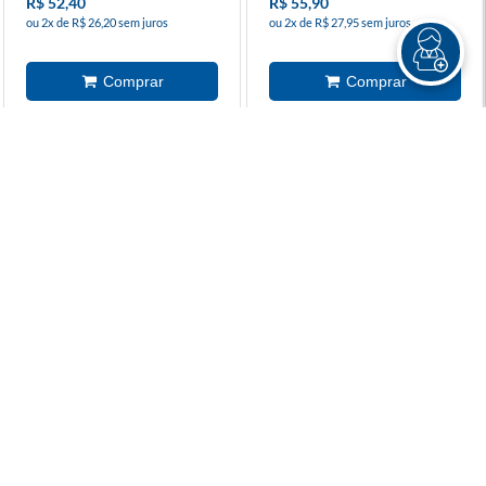
R$ 52,40
R$ 55,90
ou 2x de R$ 26,20 sem juros
ou 2x de R$ 27,95 sem juros
Nada Mais Ilusório
Sky Team - Galápagos
R$ 69,90
R$ 52,40
R$ 279,90
ou 2x de R$ 26,20 sem juros
ou 10x de R$ 27,99 sem juros
Hoje, Depois , Amanhã
A Villa