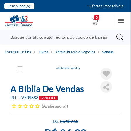
Bem-vindo(a)!
• Ofertas imperdíveis!
0
Livrarias Curitiba
Livros
Administração e Negócios
Vendas
A Bíblia De Vendas
LV509883
-29% OFF
Avalie agora!
R$ 137,50