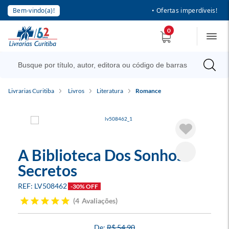
Bem-vindo(a)!
• Ofertas imperdíveis!
0
Livrarias Curitiba
Livros
Literatura
Romance
A Biblioteca Dos Sonhos
Secretos
LV508462
-30% OFF
4
Avaliações
R$ 54,90