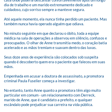
casa onde poderia descansar confortavelmente após um longo 
dia de trabalho e um marido extremamente dedicado e 
cuidadoso, cujo sorriso sempre a manteve segura.

Até aquele momento, ela nunca tinha perdido um paciente. Mas 
também nunca havia operado alguém que odiava.

No minuto seguinte em que declarou o óbito, toda a equipe 
médica na sala de operações a observou em silêncio, confusos e 
preocupados. O olhar de Anne transmitia medo, o coração batia 
acelerado e as mãos tremiam e suavam dentro das luvas.

Seus doze anos de experiência são colocados sob suspeita 
quando é descoberto quem era o paciente que faleceu em suas 
mãos.

Empenhada em acusar a doutora de assassinato, a promotora 
criminal Paula Fuselier começa a investigar. 

No entanto, tanto Anne quanto a promotora têm algo muito 
particular em comum - um relacionamento com Derreck, 
marido de Anne, que é candidato a prefeito, e qualquer 
escândalo pode prejudicar sua carreira na vida pública. 
