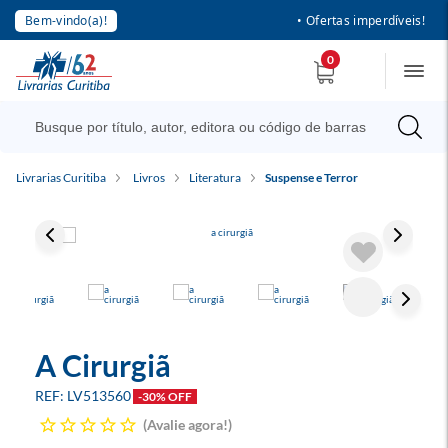
Bem-vindo(a)!
• Ofertas imperdíveis!
0
Livrarias Curitiba
Livros
Literatura
Suspense e Terror
A Cirurgiã
LV513560
-30% OFF
Avalie agora!