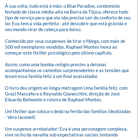
À sua volta, tudo está à mão: o Blue Paradise, condomínio 
fechado de classe média-alta na Barra da Tijuca, oferece todo 
tipo de serviço para que ela não precise sair do conforto de seu 
lar. Eva tem a vida perfeita - até descobrir que está grávida e 
seu mundo virar de cabeça para baixo. 

Conhecido por seus suspenses de tirar o fôlego, com mais de 
500 mil exemplares vendidos, Raphael Montes inova ao 
começar este thriller psicológico pelo último capítulo. 

Assim, como uma bomba-relógio prestes a detonar, 
acompanhamos os caminhos surpreendentes e as tensões que 
levam essa família feliz a um final avassalador.

O livro deu origem ao longa-metragem Uma família feliz, com 
Grazi Massafera e Reynaldo Gianecchini, direção de José 
Eduardo Belmonte e roteiro de Raphael Montes.

Um thriller que coloca o dedo na ferida das famílias idealizadas 
- Vera Iaconelli.

Um suspense arrebatador! Eva é uma personagem complexa, 
vive no fio da navalha sob expectativas sociais tentando 