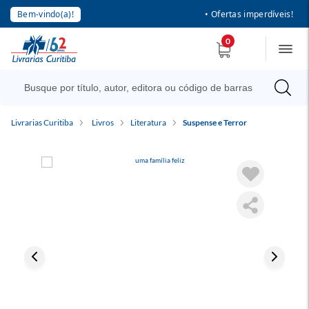
Bem-vindo(a)!
• Ofertas imperdíveis!
0
Livrarias Curitiba
Livros
Literatura
Suspense e Terror