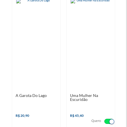
A Garota Do Lago
Uma Mulher Na
N
Escuridão
N
R$ 20,90
R$ 45,40
R
Quero