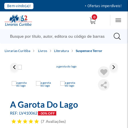
Bem-vindo(a)!
• Ofertas imperdíveis!
0
Livrarias Curitiba
Livros
Literatura
Suspense e Terror
A Garota Do Lago
LV410062
-30% OFF
7
Avaliações